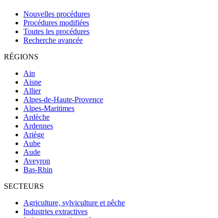
Nouvelles procédures
Procédures modifiées
Toutes les procédures
Recherche avancée
RÉGIONS
Ain
Aisne
Allier
Alpes-de-Haute-Provence
Alpes-Maritimes
Ardèche
Ardennes
Ariège
Aube
Aude
Aveyron
Bas-Rhin
SECTEURS
Agriculture, sylviculture et pêche
Industries extractives