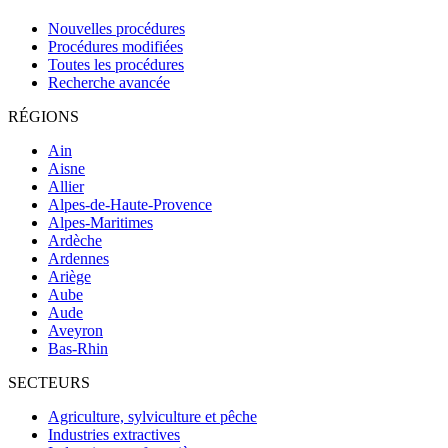
Nouvelles procédures
Procédures modifiées
Toutes les procédures
Recherche avancée
RÉGIONS
Ain
Aisne
Allier
Alpes-de-Haute-Provence
Alpes-Maritimes
Ardèche
Ardennes
Ariège
Aube
Aude
Aveyron
Bas-Rhin
SECTEURS
Agriculture, sylviculture et pêche
Industries extractives