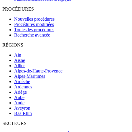
PROCÉDURES
Nouvelles procédures
Procédures modifiées
Toutes les procédures
Recherche avancée
RÉGIONS
Ain
Aisne
Allier
Alpes-de-Haute-Provence
Alpes-Maritimes
Ardèche
Ardennes
Ariège
Aube
Aude
Aveyron
Bas-Rhin
SECTEURS