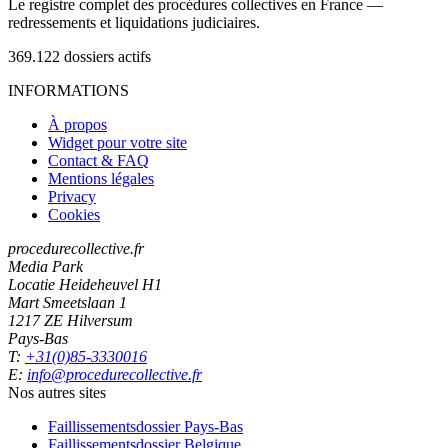
Le registre complet des procédures collectives en France —
redressements et liquidations judiciaires.
369.122
dossiers actifs
INFORMATIONS
À propos
Widget pour votre site
Contact & FAQ
Mentions légales
Privacy
Cookies
procedurecollective.fr
Media Park
Locatie Heideheuvel H1
Mart Smeetslaan 1
1217 ZE Hilversum
Pays-Bas
T:
+31(0)85-3330016
E:
info@procedurecollective.fr
Nos autres sites
Faillissementsdossier
Pays-Bas
Faillissementsdossier
Belgique