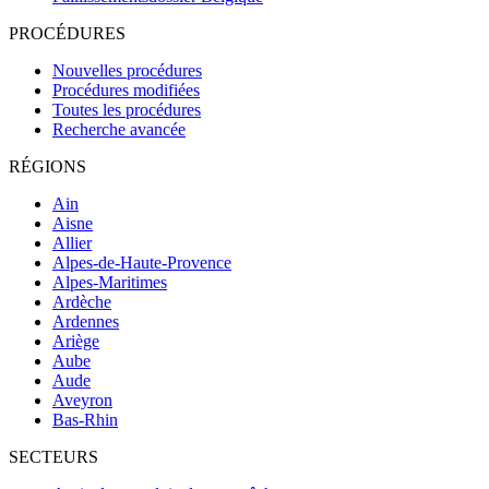
PROCÉDURES
Nouvelles procédures
Procédures modifiées
Toutes les procédures
Recherche avancée
RÉGIONS
Ain
Aisne
Allier
Alpes-de-Haute-Provence
Alpes-Maritimes
Ardèche
Ardennes
Ariège
Aube
Aude
Aveyron
Bas-Rhin
SECTEURS