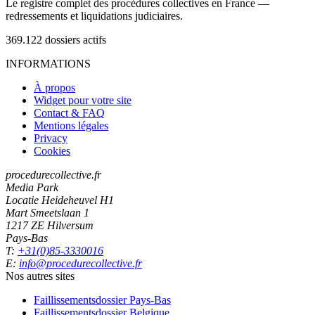
Le registre complet des procédures collectives en France —
redressements et liquidations judiciaires.
369.122
dossiers actifs
INFORMATIONS
À propos
Widget pour votre site
Contact & FAQ
Mentions légales
Privacy
Cookies
procedurecollective.fr
Media Park
Locatie Heideheuvel H1
Mart Smeetslaan 1
1217 ZE Hilversum
Pays-Bas
T:
+31(0)85-3330016
E:
info@procedurecollective.fr
Nos autres sites
Faillissementsdossier
Pays-Bas
Faillissementsdossier
Belgique