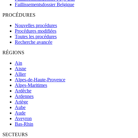
Faillissementsdossier
Belgique
PROCÉDURES
Nouvelles procédures
Procédures modifiées
Toutes les procédures
Recherche avancée
RÉGIONS
Ain
Aisne
Allier
Alpes-de-Haute-Provence
Alpes-Maritimes
Ardèche
Ardennes
Ariège
Aube
Aude
Aveyron
Bas-Rhin
SECTEURS