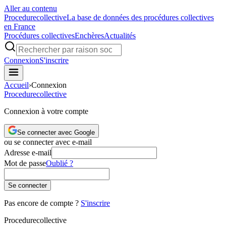
Aller au contenu
Procedure
collective
La base de données des procédures collectives
en France
Procédures collectives
Enchères
Actualités
Connexion
S'inscrire
Accueil
›
Connexion
Procedure
collective
Connexion à votre compte
Se connecter avec Google
ou se connecter avec e-mail
Adresse e-mail
Mot de passe
Oublié ?
Se connecter
Pas encore de compte ?
S'inscrire
Procedure
collective