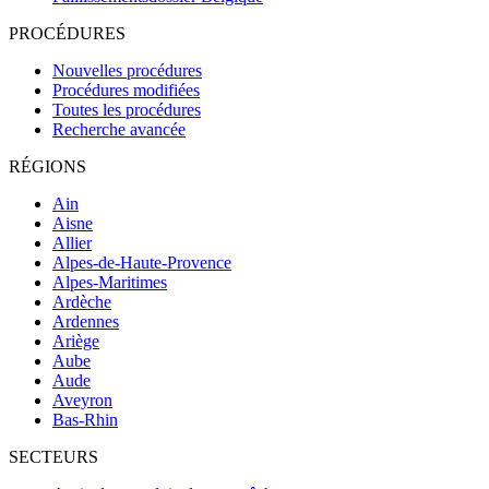
PROCÉDURES
Nouvelles procédures
Procédures modifiées
Toutes les procédures
Recherche avancée
RÉGIONS
Ain
Aisne
Allier
Alpes-de-Haute-Provence
Alpes-Maritimes
Ardèche
Ardennes
Ariège
Aube
Aude
Aveyron
Bas-Rhin
SECTEURS