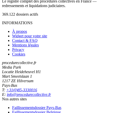
Le registre complet des procédures collectives en France —
redressements et liquidations judiciaires.
369.122
dossiers actifs
INFORMATIONS
À propos
Widget pour votre site
Contact & FAQ
Mentions légales
Privacy
Cookies
procedurecollective.fr
Media Park
Locatie Heideheuvel H1
Mart Smeetslaan 1
1217 ZE Hilversum
Pays-Bas
T:
+31(0)85-3330016
E:
info@procedurecollective.fr
Nos autres sites
Faillissementsdossier
Pays-Bas
Faillissementsdossier
Belgique