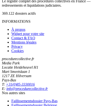
Le registre complet des procédures collectives en France —
redressements et liquidations judiciaires.
369.122
dossiers actifs
INFORMATIONS
À propos
Widget pour votre site
Contact & FAQ
Mentions légales
Privacy
Cookies
procedurecollective.fr
Media Park
Locatie Heideheuvel H1
Mart Smeetslaan 1
1217 ZE Hilversum
Pays-Bas
T:
+31(0)85-3330016
E:
info@procedurecollective.fr
Nos autres sites
Faillissementsdossier
Pays-Bas
Faillissementsdossier
Belgique