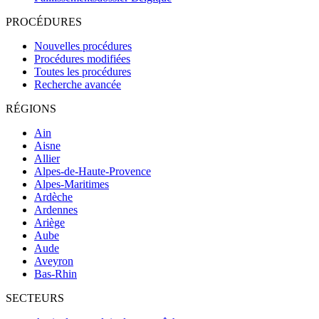
PROCÉDURES
Nouvelles procédures
Procédures modifiées
Toutes les procédures
Recherche avancée
RÉGIONS
Ain
Aisne
Allier
Alpes-de-Haute-Provence
Alpes-Maritimes
Ardèche
Ardennes
Ariège
Aube
Aude
Aveyron
Bas-Rhin
SECTEURS