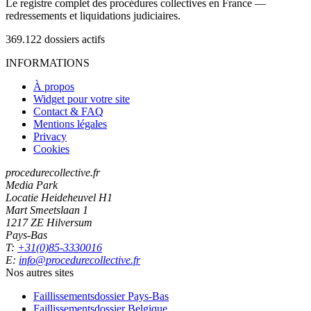
Le registre complet des procédures collectives en France —
redressements et liquidations judiciaires.
369.122
dossiers actifs
INFORMATIONS
À propos
Widget pour votre site
Contact & FAQ
Mentions légales
Privacy
Cookies
procedurecollective.fr
Media Park
Locatie Heideheuvel H1
Mart Smeetslaan 1
1217 ZE Hilversum
Pays-Bas
T:
+31(0)85-3330016
E:
info@procedurecollective.fr
Nos autres sites
Faillissementsdossier
Pays-Bas
Faillissementsdossier
Belgique