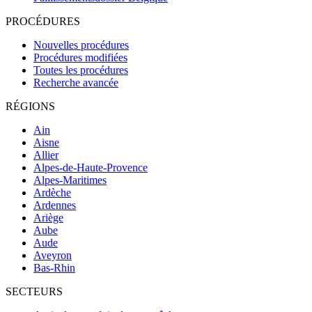
PROCÉDURES
Nouvelles procédures
Procédures modifiées
Toutes les procédures
Recherche avancée
RÉGIONS
Ain
Aisne
Allier
Alpes-de-Haute-Provence
Alpes-Maritimes
Ardèche
Ardennes
Ariège
Aube
Aude
Aveyron
Bas-Rhin
SECTEURS