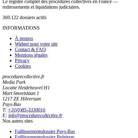
Le registre complet des procédures collectives en France —
redressements et liquidations judiciaires.
369.122
dossiers actifs
INFORMATIONS
À propos
Widget pour votre site
Contact & FAQ
Mentions légales
Privacy
Cookies
procedurecollective.fr
Media Park
Locatie Heideheuvel H1
Mart Smeetslaan 1
1217 ZE Hilversum
Pays-Bas
T:
+31(0)85-3330016
E:
info@procedurecollective.fr
Nos autres sites
Faillissementsdossier
Pays-Bas
Faillissementsdossier
Belgique