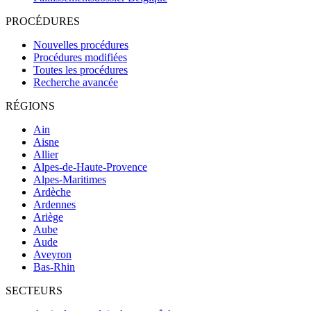
PROCÉDURES
Nouvelles procédures
Procédures modifiées
Toutes les procédures
Recherche avancée
RÉGIONS
Ain
Aisne
Allier
Alpes-de-Haute-Provence
Alpes-Maritimes
Ardèche
Ardennes
Ariège
Aube
Aude
Aveyron
Bas-Rhin
SECTEURS