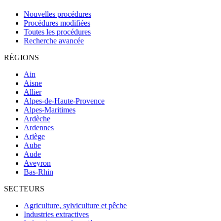
Nouvelles procédures
Procédures modifiées
Toutes les procédures
Recherche avancée
RÉGIONS
Ain
Aisne
Allier
Alpes-de-Haute-Provence
Alpes-Maritimes
Ardèche
Ardennes
Ariège
Aube
Aude
Aveyron
Bas-Rhin
SECTEURS
Agriculture, sylviculture et pêche
Industries extractives