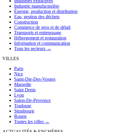
Industries extractives
Industrie manufacturière
Énergie, production et distribution
Eau, gestion des déchets
Construction
Commerce de gros et de détail
Transports et entreposage
Hébergement et restauration
Information et communication
Tous les secteurs →
VILLES
Paris
Nice
Saint-Die-Des-Vosges
Marseille
Saint Denis
Lyon
Salon-De-Provence
Toulouse
Strasbourg
Rouen
Toutes les villes →
ACTUALITÉS & ENCHÈRES