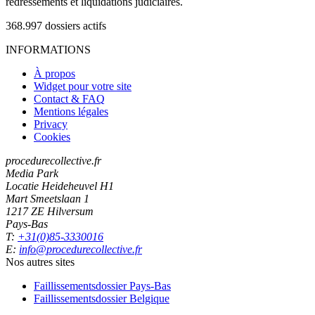
redressements et liquidations judiciaires.
368.997
dossiers actifs
INFORMATIONS
À propos
Widget pour votre site
Contact & FAQ
Mentions légales
Privacy
Cookies
procedurecollective.fr
Media Park
Locatie Heideheuvel H1
Mart Smeetslaan 1
1217 ZE Hilversum
Pays-Bas
T:
+31(0)85-3330016
E:
info@procedurecollective.fr
Nos autres sites
Faillissementsdossier
Pays-Bas
Faillissementsdossier
Belgique