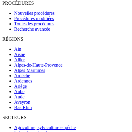
PROCÉDURES
Nouvelles procédures
Procédures modifiées
Toutes les procédures
Recherche avancée
RÉGIONS
Ain
Aisne
Allier
Alpes-de-Haute-Provence
Alpes-Maritimes
Ardèche
Ardennes
Ariège
Aube
Aude
Aveyron
Bas-Rhin
SECTEURS
Agriculture, sylviculture et pêche