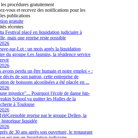
 les procédures gratuitement
vez-vous et recevez des notifications pour les
les publications
tion gratuite
ités récentes
ta Festival placé en liquidation judiciaire à
lle, mais une reprise reste possible
/2026
euve-sur-Lot : un mois après la liquidation
aire du groupe Les Jasmins, la résidence service
revit
/2026
 avons perdu un être humain et notre emploi » :
le décès de son patron, cette entreprise de
ution de boissons alcoolisées a été placée en ...
/2026
 une injustice"... Pourquoi l'école de danse hip-
eakin School va quitter les Halles de la
cherie à Toulouse
/2026
 TéléGrenoble reprise par le groupe Dellen, la
é historique liquidée
/2026
 près de 30 ans après son ouverture, le restaurant
ar est mis en liquidation judiciaire