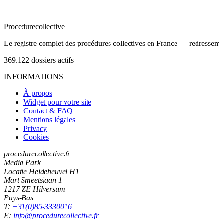
Procedure
collective
Le registre complet des procédures collectives en France — redressemen
369.122
dossiers actifs
INFORMATIONS
À propos
Widget pour votre site
Contact & FAQ
Mentions légales
Privacy
Cookies
procedurecollective.fr
Media Park
Locatie Heideheuvel H1
Mart Smeetslaan 1
1217 ZE Hilversum
Pays-Bas
T:
+31(0)85-3330016
E:
info@procedurecollective.fr