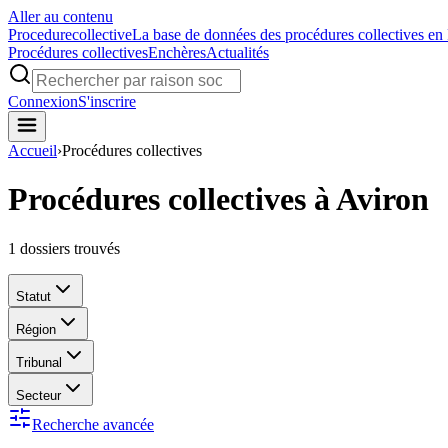
Aller au contenu
Procedure
collective
La base de données des procédures collectives en
Procédures collectives
Enchères
Actualités
Connexion
S'inscrire
Accueil
›
Procédures collectives
Procédures collectives à Aviron
1
dossiers trouvés
Statut
Région
Tribunal
Secteur
Recherche avancée