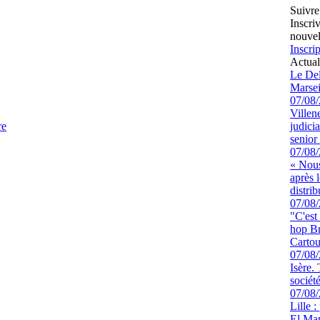
Suivre
Inscri
nouvel
Inscrip
Actual
Le Del
Marsei
07/08
Villen
re
judici
senior 
07/08
« Nous
après 
distrib
07/08
"C'est
hop Br
Cartou
07/08
Isère.
sociét
07/08
Lille :
El Man