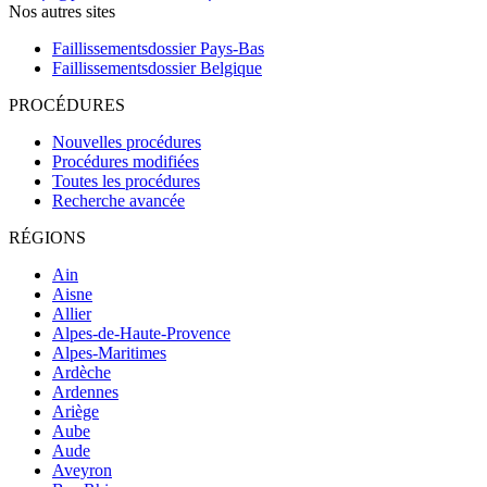
Nos autres sites
Faillissementsdossier
Pays-Bas
Faillissementsdossier
Belgique
PROCÉDURES
Nouvelles procédures
Procédures modifiées
Toutes les procédures
Recherche avancée
RÉGIONS
Ain
Aisne
Allier
Alpes-de-Haute-Provence
Alpes-Maritimes
Ardèche
Ardennes
Ariège
Aube
Aude
Aveyron