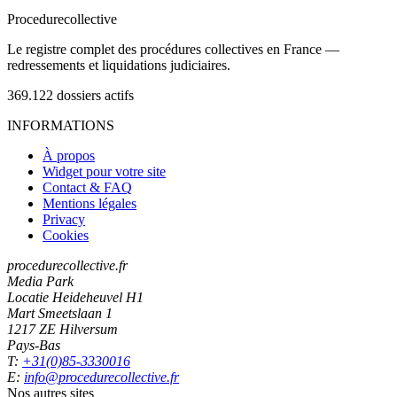
Procedure
collective
Le registre complet des procédures collectives en France —
redressements et liquidations judiciaires.
369.122
dossiers actifs
INFORMATIONS
À propos
Widget pour votre site
Contact & FAQ
Mentions légales
Privacy
Cookies
procedurecollective.fr
Media Park
Locatie Heideheuvel H1
Mart Smeetslaan 1
1217 ZE Hilversum
Pays-Bas
T:
+31(0)85-3330016
E:
info@procedurecollective.fr
Nos autres sites