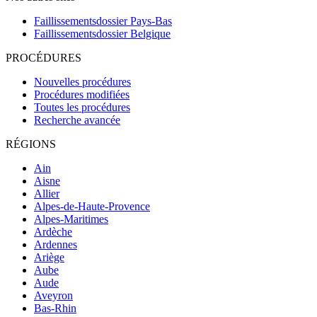
Faillissementsdossier
Pays-Bas
Faillissementsdossier
Belgique
PROCÉDURES
Nouvelles procédures
Procédures modifiées
Toutes les procédures
Recherche avancée
RÉGIONS
Ain
Aisne
Allier
Alpes-de-Haute-Provence
Alpes-Maritimes
Ardèche
Ardennes
Ariège
Aube
Aude
Aveyron
Bas-Rhin