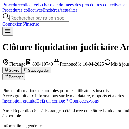
Procedure
collective
La base de données des procédures collectives en
Procédures collectives
Enchères
Actualités
Connexion
S'inscrire
Clôture liquidation judiciaire
Am
Florange
890410749
Prononcé le 10-04-2025
Mis à jou
Suivre
Sauvegarder
Partager
Plus d'informations disponibles pour les utilisateurs inscrits
Accès gratuit aux informations sur le mandataire, rapports et alertes
Inscription gratuite
Déjà un compte ? Connectez-vous
Amir Reparation Sas à Florange a été placée en clôture liquidation jud
disponible.
Informations générales