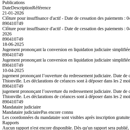
Publications
Date
Description
Référence
21-01-2026
Clôture pour insuffisance d'actif - Date de cessation des paieme
890410749
Clôture pour insuffisance d'actif - Date de cessation des paieme
2026
890410749
18-06-2025
Jugement prononçant la conversion en liquidation judiciaire simpli
890410749
Jugement prononçant la conversion en liquidation judiciaire simpli
890410749
10-04-2025
jugement prononçant l’ouverture du redressement judiciaire. Date d
Thionville. Les déclarations de créances sont à déposer dans les 2 mo
890410749
jugement prononçant l’ouverture du redressement judiciaire. Date d
Thionville. Les déclarations de créances sont à déposer dans les 2 mo
890410749
Mandataire judiciaire
Mandataire judiciaire
Pas encore connu
Les coordonnées du mandataire sont visibles après inscription gratuite
Rapports
Aucun rapport n'est encore disponible. Dès qu'un rapport sera publié, 