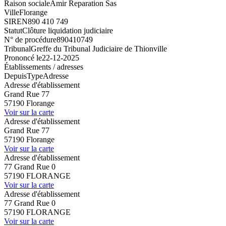
Raison sociale
Amir Reparation Sas
Ville
Florange
SIREN
890 410 749
Statut
Clôture liquidation judiciaire
N° de procédure
890410749
Tribunal
Greffe du Tribunal Judiciaire de Thionville
Prononcé le
22-12-2025
Établissements / adresses
Depuis
Type
Adresse
Adresse d'établissement
Grand Rue 77
57190 Florange
Voir sur la carte
Adresse d'établissement
Grand Rue 77
57190 Florange
Voir sur la carte
Adresse d'établissement
77 Grand Rue 0
57190 FLORANGE
Voir sur la carte
Adresse d'établissement
77 Grand Rue 0
57190 FLORANGE
Voir sur la carte