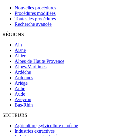
Nouvelles procédures
Procédures modifiées
Toutes les procédures
Recherche avancée
RÉGIONS
Ain
Aisne
Allier
Alpes-de-Haute-Provence
Alpes-Maritimes
Ardèche
Ardennes
Ariège
Aube
Aude
Aveyron
Bas-Rhin
SECTEURS
Agriculture, sylviculture et pêche
Industries extractives