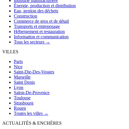
Industrie manufacturière
Énergie, production et distribution
Eau, gestion des déchets
Construction
Commerce de gros et de détail
Transports et entreposage
Hébergement et restauration
Information et communication
Tous les secteurs →
VILLES
Paris
Nice
Saint-Die-Des-Vosges
Marseille
Saint Denis
Lyon
Salon-De-Provence
Toulouse
Strasbourg
Rouen
Toutes les villes →
ACTUALITÉS & ENCHÈRES