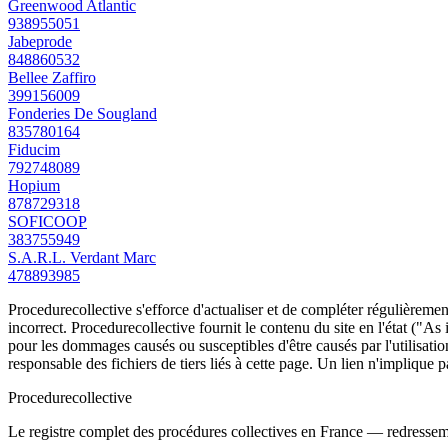
Greenwood Atlantic
938955051
Jabeprode
848860532
Bellee Zaffiro
399156009
Fonderies De Sougland
835780164
Fiducim
792748089
Hopium
878729318
SOFICOOP
383755949
S.A.R.L. Verdant Marc
478893985
Procedurecollective s'efforce d'actualiser et de compléter régulièrement
incorrect. Procedurecollective fournit le contenu du site en l'état ("As
pour les dommages causés ou susceptibles d'être causés par l'utilisation
responsable des fichiers de tiers liés à cette page. Un lien n'implique p
Procedure
collective
Le registre complet des procédures collectives en France — redressemen