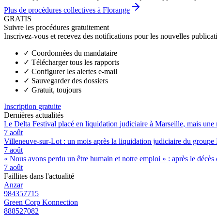
Plus de procédures collectives à Florange
GRATIS
Suivre les procédures gratuitement
Inscrivez-vous et recevez des notifications pour les nouvelles publicat
✓
Coordonnées du mandataire
✓
Télécharger tous les rapports
✓
Configurer les alertes e-mail
✓
Sauvegarder des dossiers
✓
Gratuit, toujours
Inscription gratuite
Dernières actualités
Le Delta Festival placé en liquidation judiciaire à Marseille, mais une 
7 août
Villeneuve-sur-Lot : un mois après la liquidation judiciaire du groupe 
7 août
« Nous avons perdu un être humain et notre emploi » : après le décès de
7 août
Faillites dans l'actualité
Anzar
984357715
Green Corp Konnection
888527082