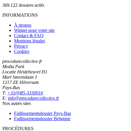
369.122
dossiers actifs
INFORMATIONS
À propos
Widget pour votre site
Contact & FAQ
Mentions légales
Privacy
Cookies
procedurecollective.fr
Media Park
Locatie Heideheuvel H1
Mart Smeetslaan 1
1217 ZE Hilversum
Pays-Bas
T:
+31(0)85-3330016
E:
info@procedurecollective.fr
Nos autres sites
Faillissementsdossier
Pays-Bas
Faillissementsdossier
Belgique
PROCÉDURES