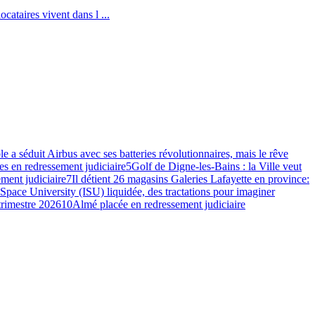
cataires vivent dans l ...
e a séduit Airbus avec ses batteries révolutionnaires, mais le rêve
s en redressement judiciaire
5
Golf de Digne-les-Bains : la Ville veut
ment judiciaire
7
Il détient 26 magasins Galeries Lafayette en province:
 Space University (ISU) liquidée, des tractations pour imaginer
 trimestre 2026
10
Almé placée en redressement judiciaire