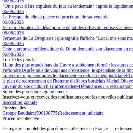
06/08/2026
"On a peur d'être expulsés du jour au lendemain" : après la liquidation 
06/08/2026
La Fresque du climat placée en procédure de sauvegarde
06/08/2026
Verrerie Duralex : le délai pour le dépôt des offres de reprise s’achèv
06/08/2026
Fermeture de La Droguerie : que signifie l'affiche "Local mis sous main
06/08/2026
Cette entreprise emblématique de Dijon demande son placement en red
06/08/2026
Top 10 les plus lus
1
L'un des plus grands bars du Havre a subitement fermé : les autres 
s'effondre
3
Après plus de vingt ans d’existence, le spécialiste de la fib
trouver un repreneur après le placement en redressement judiciaire
6
Té
le plan de redressement de l'homme d'affaires bordelais Michel Ohayo
l’avenir du site d’Illkirch-Graffenstaden
9
Défaillances : la restauration
Suivre les procédures gratuitement
Inscrivez-vous et recevez des notifications pour les nouvelles publicat
Inscription gratuite
Dossiers liés
Groupe Baudaire
(
500198775
)
Redressement judiciaire
Procedure
collective
Le registre complet des procédures collectives en France — redressemen