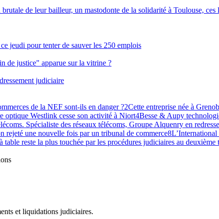
brutale de leur bailleur, un mastodonte de la solidarité à Toulouse, ces lo
e ce jeudi pour tenter de sauver les 250 emplois
 de justice" apparue sur la vitrine ?
ressement judiciaire
commerces de la NEF sont-ils en danger ?
2
Cette entreprise née à Grenobl
re optique Westlink cesse son activité à Niort
4
Besse & Aupy technologie
lécoms. Spécialiste des réseaux télécoms, Groupe Alquenry en redresse
n rejeté une nouvelle fois par un tribunal de commerce
8
L’International
 à table reste la plus touchée par les procédures judiciaires au deuxième
ions
ts et liquidations judiciaires.