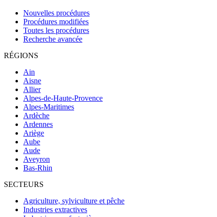
Nouvelles procédures
Procédures modifiées
Toutes les procédures
Recherche avancée
RÉGIONS
Ain
Aisne
Allier
Alpes-de-Haute-Provence
Alpes-Maritimes
Ardèche
Ardennes
Ariège
Aube
Aude
Aveyron
Bas-Rhin
SECTEURS
Agriculture, sylviculture et pêche
Industries extractives