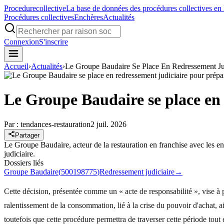
Procedure
collective
La base de données des procédures collectives en
Procédures collectives
Enchères
Actualités
Connexion
S'inscrire
Accueil
›
Actualités
›
Le Groupe Baudaire Se Place En Redressement Ju
Le Groupe Baudaire se place en 
Par :
tendances-restauration
2 juil. 2026
Partager
Le Groupe Baudaire, acteur de la restauration en franchise avec les 
judiciaire.
Dossiers liés
Groupe Baudaire
(
500198775
)
Redressement judiciaire
→
Cette décision, présentée comme un « acte de responsabilité », vise à 
ralentissement de la consommation, lié à la crise du pouvoir d'achat, ai
toutefois que cette procédure permettra de traverser cette période tout 