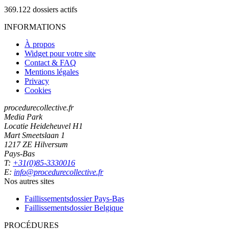
369.122
dossiers actifs
INFORMATIONS
À propos
Widget pour votre site
Contact & FAQ
Mentions légales
Privacy
Cookies
procedurecollective.fr
Media Park
Locatie Heideheuvel H1
Mart Smeetslaan 1
1217 ZE Hilversum
Pays-Bas
T:
+31(0)85-3330016
E:
info@procedurecollective.fr
Nos autres sites
Faillissementsdossier
Pays-Bas
Faillissementsdossier
Belgique
PROCÉDURES