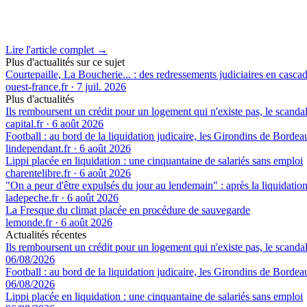
Lire l'article complet →
Plus d'actualités sur ce sujet
Courtepaille, La Boucherie... : des redressements judiciaires en casca
ouest-france.fr
·
7 juil. 2026
Plus d'actualités
Ils remboursent un crédit pour un logement qui n'existe pas, le scand
capital.fr
·
6 août 2026
Football : au bord de la liquidation judicaire, les Girondins de Borde
lindependant.fr
·
6 août 2026
Lippi placée en liquidation : une cinquantaine de salariés sans emploi
charentelibre.fr
·
6 août 2026
"On a peur d'être expulsés du jour au lendemain" : après la liquidation 
ladepeche.fr
·
6 août 2026
La Fresque du climat placée en procédure de sauvegarde
lemonde.fr
·
6 août 2026
Actualités récentes
Ils remboursent un crédit pour un logement qui n'existe pas, le scand
06/08/2026
Football : au bord de la liquidation judicaire, les Girondins de Borde
06/08/2026
Lippi placée en liquidation : une cinquantaine de salariés sans emploi