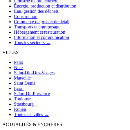
Industrie manufacturière
Énergie, production et distribution
Eau, gestion des déchets
Construction
Commerce de gros et de détail
Transports et entreposage
Hébergement et restauration
Information et communication
Tous les secteurs →
VILLES
Paris
Nice
Saint-Die-Des-Vosges
Marseille
Saint Denis
Lyon
Salon-De-Provence
Toulouse
Strasbourg
Rouen
Toutes les villes →
ACTUALITÉS & ENCHÈRES