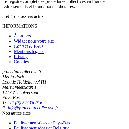
Le registre complet des procédures collectives en France —
redressements et liquidations judiciaires.
369.451
dossiers actifs
INFORMATIONS
À propos
Widget pour votre site
Contact & FAQ
Mentions légales
Privacy
Cookies
procedurecollective.fr
Media Park
Locatie Heideheuvel H1
Mart Smeetslaan 1
1217 ZE Hilversum
Pays-Bas
T:
+31(0)85-3330016
E:
info@procedurecollective.fr
Nos autres sites
Faillissementsdossier
Pays-Bas
Faillissementsdossier
Belgique