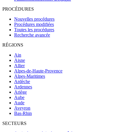
PROCÉDURES
Nouvelles procédures
Procédures modifiées
Toutes les procédures
Recherche avancée
RÉGIONS
Ain
Aisne
Allier
Alpes-de-Haute-Provence
Alpes-Maritimes
Ardèche
Ardennes
Ariège
Aube
Aude
Aveyron
Bas-Rhin
SECTEURS