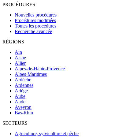
PROCÉDURES
Nouvelles procédures
Procédures modifiées
Toutes les procédures
Recherche avancée
RÉGIONS
Ain
Aisne
Allier
Alpes-de-Haute-Provence
Alpes-Maritimes
Ardèche
Ardennes
Ariège
Aube
Aude
Aveyron
Bas-Rhin
SECTEURS
Agriculture, sylviculture et pêche