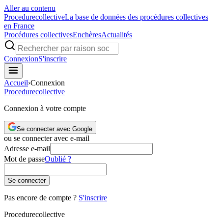
Aller au contenu
Procedure
collective
La base de données des procédures collectives
en France
Procédures collectives
Enchères
Actualités
Connexion
S'inscrire
Accueil
›
Connexion
Procedure
collective
Connexion à votre compte
Se connecter avec Google
ou se connecter avec e-mail
Adresse e-mail
Mot de passe
Oublié ?
Se connecter
Pas encore de compte ?
S'inscrire
Procedure
collective