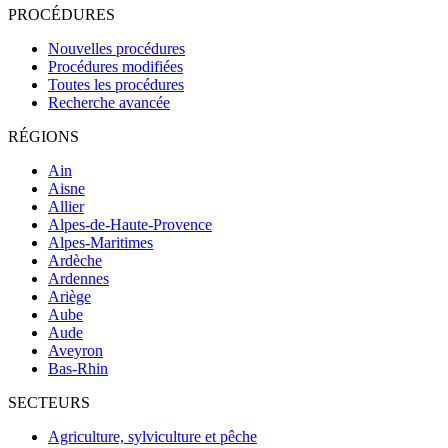
PROCÉDURES
Nouvelles procédures
Procédures modifiées
Toutes les procédures
Recherche avancée
RÉGIONS
Ain
Aisne
Allier
Alpes-de-Haute-Provence
Alpes-Maritimes
Ardèche
Ardennes
Ariège
Aube
Aude
Aveyron
Bas-Rhin
SECTEURS
Agriculture, sylviculture et pêche