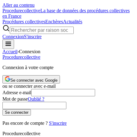
Aller au contenu
Procedure
collective
La base de données des procédures collectives
en France
Procédures collectives
Enchères
Actualités
Connexion
S'inscrire
Accueil
›
Connexion
Procedure
collective
Connexion à votre compte
Se connecter avec Google
ou se connecter avec e-mail
Adresse e-mail
Mot de passe
Oublié ?
Se connecter
Pas encore de compte ?
S'inscrire
Procedure
collective