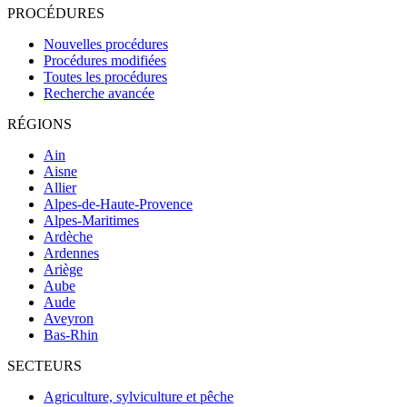
PROCÉDURES
Nouvelles procédures
Procédures modifiées
Toutes les procédures
Recherche avancée
RÉGIONS
Ain
Aisne
Allier
Alpes-de-Haute-Provence
Alpes-Maritimes
Ardèche
Ardennes
Ariège
Aube
Aude
Aveyron
Bas-Rhin
SECTEURS
Agriculture, sylviculture et pêche