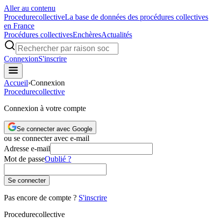
Aller au contenu
Procedure
collective
La base de données des procédures collectives
en France
Procédures collectives
Enchères
Actualités
Connexion
S'inscrire
Accueil
›
Connexion
Procedure
collective
Connexion à votre compte
Se connecter avec Google
ou se connecter avec e-mail
Adresse e-mail
Mot de passe
Oublié ?
Se connecter
Pas encore de compte ?
S'inscrire
Procedure
collective