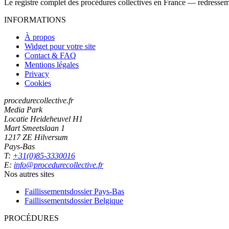
Le registre complet des procédures collectives en France — redressemen
INFORMATIONS
À propos
Widget pour votre site
Contact & FAQ
Mentions légales
Privacy
Cookies
procedurecollective.fr
Media Park
Locatie Heideheuvel H1
Mart Smeetslaan 1
1217 ZE Hilversum
Pays-Bas
T:
+31(0)85-3330016
E:
info@procedurecollective.fr
Nos autres sites
Faillissementsdossier
Pays-Bas
Faillissementsdossier
Belgique
PROCÉDURES