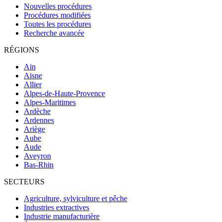
Nouvelles procédures
Procédures modifiées
Toutes les procédures
Recherche avancée
RÉGIONS
Ain
Aisne
Allier
Alpes-de-Haute-Provence
Alpes-Maritimes
Ardèche
Ardennes
Ariège
Aube
Aude
Aveyron
Bas-Rhin
SECTEURS
Agriculture, sylviculture et pêche
Industries extractives
Industrie manufacturière