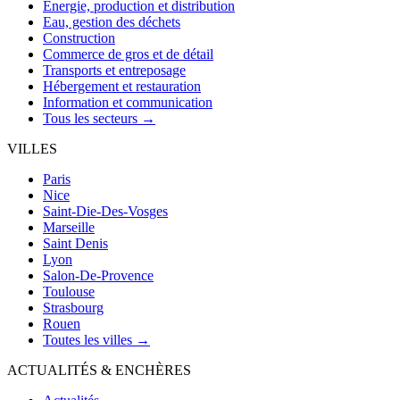
Énergie, production et distribution
Eau, gestion des déchets
Construction
Commerce de gros et de détail
Transports et entreposage
Hébergement et restauration
Information et communication
Tous les secteurs →
VILLES
Paris
Nice
Saint-Die-Des-Vosges
Marseille
Saint Denis
Lyon
Salon-De-Provence
Toulouse
Strasbourg
Rouen
Toutes les villes →
ACTUALITÉS & ENCHÈRES