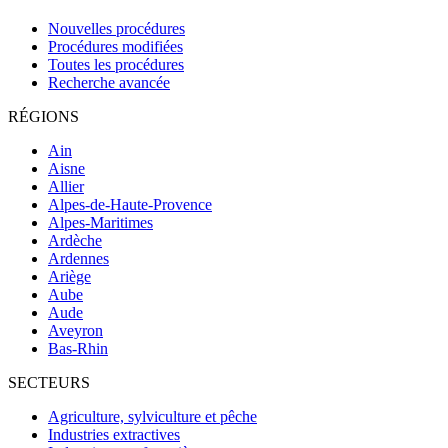
Nouvelles procédures
Procédures modifiées
Toutes les procédures
Recherche avancée
RÉGIONS
Ain
Aisne
Allier
Alpes-de-Haute-Provence
Alpes-Maritimes
Ardèche
Ardennes
Ariège
Aube
Aude
Aveyron
Bas-Rhin
SECTEURS
Agriculture, sylviculture et pêche
Industries extractives