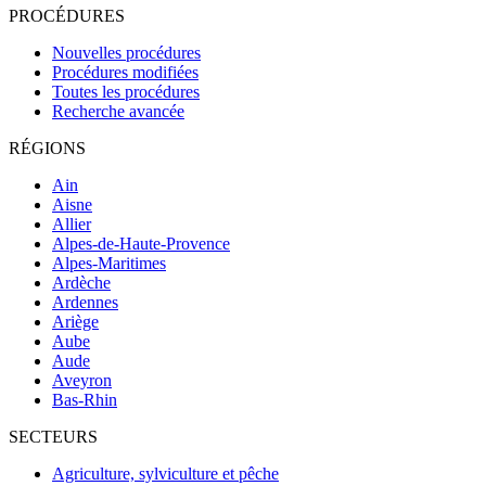
PROCÉDURES
Nouvelles procédures
Procédures modifiées
Toutes les procédures
Recherche avancée
RÉGIONS
Ain
Aisne
Allier
Alpes-de-Haute-Provence
Alpes-Maritimes
Ardèche
Ardennes
Ariège
Aube
Aude
Aveyron
Bas-Rhin
SECTEURS
Agriculture, sylviculture et pêche