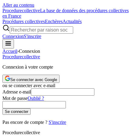
Aller au contenu
Procedure
collective
La base de données des procédures collectives
en France
Procédures collectives
Enchères
Actualités
Connexion
S'inscrire
Accueil
›
Connexion
Procedure
collective
Connexion à votre compte
Se connecter avec Google
ou se connecter avec e-mail
Adresse e-mail
Mot de passe
Oublié ?
Se connecter
Pas encore de compte ?
S'inscrire
Procedure
collective