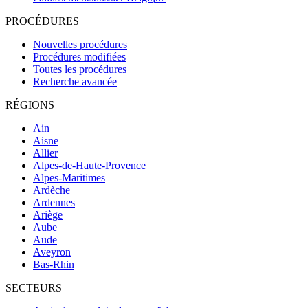
PROCÉDURES
Nouvelles procédures
Procédures modifiées
Toutes les procédures
Recherche avancée
RÉGIONS
Ain
Aisne
Allier
Alpes-de-Haute-Provence
Alpes-Maritimes
Ardèche
Ardennes
Ariège
Aube
Aude
Aveyron
Bas-Rhin
SECTEURS