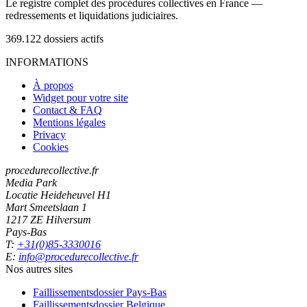
Le registre complet des procédures collectives en France —
redressements et liquidations judiciaires.
369.122
dossiers actifs
INFORMATIONS
À propos
Widget pour votre site
Contact & FAQ
Mentions légales
Privacy
Cookies
procedurecollective.fr
Media Park
Locatie Heideheuvel H1
Mart Smeetslaan 1
1217 ZE Hilversum
Pays-Bas
T:
+31(0)85-3330016
E:
info@procedurecollective.fr
Nos autres sites
Faillissementsdossier
Pays-Bas
Faillissementsdossier
Belgique