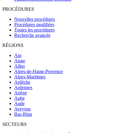
PROCÉDURES
Nouvelles procédures
Procédures modifiées
Toutes les procédures
Recherche avancée
RÉGIONS
Ain
Aisne
Allier
Alpes-de-Haute-Provence
Alpes-Maritimes
Ardèche
Ardennes
Ariège
Aube
Aude
Aveyron
Bas-Rhin
SECTEURS