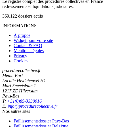
Le registre complet des procédures collectives en France —
redressements et liquidations judiciaires.
369.122
dossiers actifs
INFORMATIONS
À propos
Widget pour votre site
Contact & FAQ
Mentions légales
Privacy
Cookies
procedurecollective.fr
Media Park
Locatie Heideheuvel H1
Mart Smeetslaan 1
1217 ZE Hilversum
Pays-Bas
T:
+31(0)85-3330016
E:
info@procedurecollective.fr
Nos autres sites
Faillissementsdossier
Pays-Bas
Faillissementsdossier
Belgique