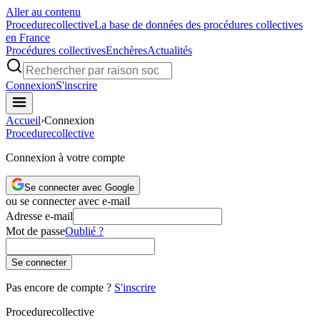
Aller au contenu
Procedure
collective
La base de données des procédures collectives
en France
Procédures collectives
Enchères
Actualités
Connexion
S'inscrire
Accueil
›
Connexion
Procedure
collective
Connexion à votre compte
Se connecter avec Google
ou se connecter avec e-mail
Adresse e-mail
Mot de passe
Oublié ?
Se connecter
Pas encore de compte ?
S'inscrire
Procedure
collective