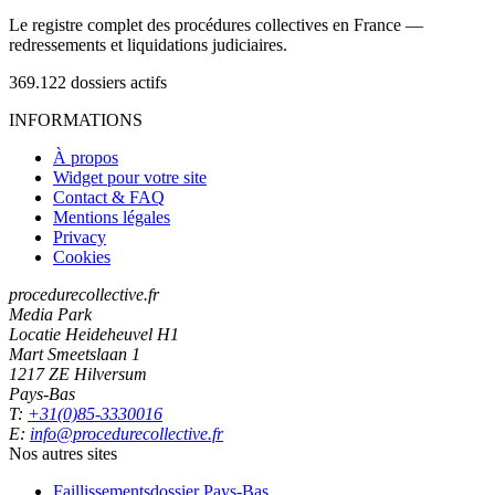
Le registre complet des procédures collectives en France —
redressements et liquidations judiciaires.
369.122
dossiers actifs
INFORMATIONS
À propos
Widget pour votre site
Contact & FAQ
Mentions légales
Privacy
Cookies
procedurecollective.fr
Media Park
Locatie Heideheuvel H1
Mart Smeetslaan 1
1217 ZE Hilversum
Pays-Bas
T:
+31(0)85-3330016
E:
info@procedurecollective.fr
Nos autres sites
Faillissementsdossier
Pays-Bas