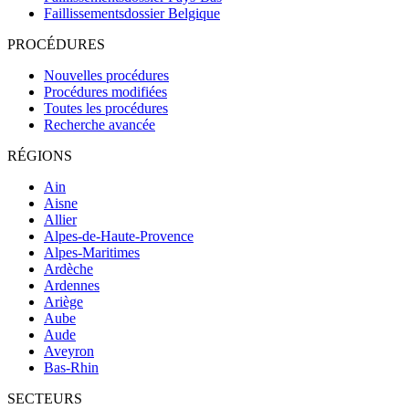
Faillissementsdossier
Belgique
PROCÉDURES
Nouvelles procédures
Procédures modifiées
Toutes les procédures
Recherche avancée
RÉGIONS
Ain
Aisne
Allier
Alpes-de-Haute-Provence
Alpes-Maritimes
Ardèche
Ardennes
Ariège
Aube
Aude
Aveyron
Bas-Rhin
SECTEURS