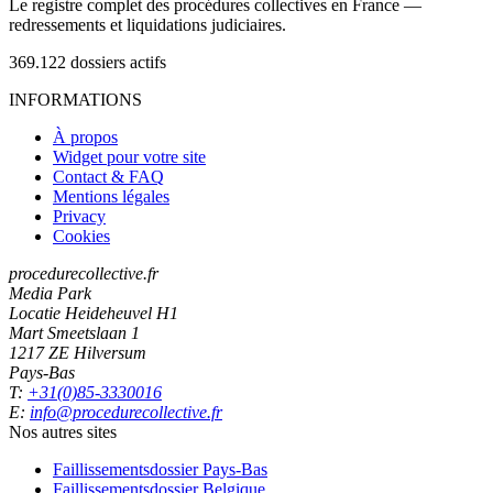
Le registre complet des procédures collectives en France —
redressements et liquidations judiciaires.
369.122
dossiers actifs
INFORMATIONS
À propos
Widget pour votre site
Contact & FAQ
Mentions légales
Privacy
Cookies
procedurecollective.fr
Media Park
Locatie Heideheuvel H1
Mart Smeetslaan 1
1217 ZE Hilversum
Pays-Bas
T:
+31(0)85-3330016
E:
info@procedurecollective.fr
Nos autres sites
Faillissementsdossier
Pays-Bas
Faillissementsdossier
Belgique