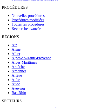
PROCÉDURES
Nouvelles procédures
Procédures modifiées
Toutes les procédures
Recherche avancée
RÉGIONS
Ain
Aisne
Allier
Alpes-de-Haute-Provence
Alpes-Maritimes
Ardèche
Ardennes
Ariège
Aube
Aude
Aveyron
Bas-Rhin
SECTEURS