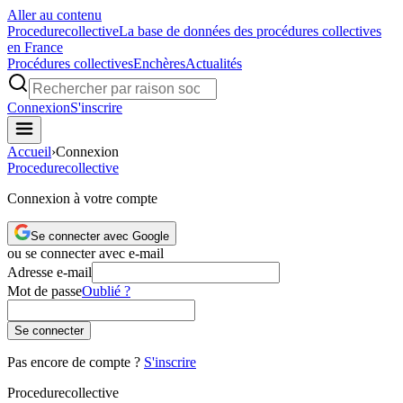
Aller au contenu
Procedure
collective
La base de données des procédures collectives
en France
Procédures collectives
Enchères
Actualités
Connexion
S'inscrire
Accueil
›
Connexion
Procedure
collective
Connexion à votre compte
Se connecter avec Google
ou se connecter avec e-mail
Adresse e-mail
Mot de passe
Oublié ?
Se connecter
Pas encore de compte ?
S'inscrire
Procedure
collective