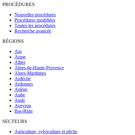
PROCÉDURES
Nouvelles procédures
Procédures modifiées
Toutes les procédures
Recherche avancée
RÉGIONS
Ain
Aisne
Allier
Alpes-de-Haute-Provence
Alpes-Maritimes
Ardèche
Ardennes
Ariège
Aube
Aude
Aveyron
Bas-Rhin
SECTEURS
Agriculture, sylviculture et pêche