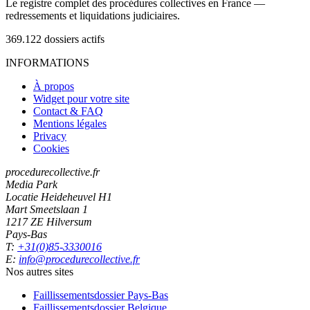
Le registre complet des procédures collectives en France —
redressements et liquidations judiciaires.
369.122
dossiers actifs
INFORMATIONS
À propos
Widget pour votre site
Contact & FAQ
Mentions légales
Privacy
Cookies
procedurecollective.fr
Media Park
Locatie Heideheuvel H1
Mart Smeetslaan 1
1217 ZE Hilversum
Pays-Bas
T:
+31(0)85-3330016
E:
info@procedurecollective.fr
Nos autres sites
Faillissementsdossier
Pays-Bas
Faillissementsdossier
Belgique