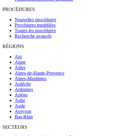
PROCÉDURES
Nouvelles procédures
Procédures modifiées
Toutes les procédures
Recherche avancée
RÉGIONS
Ain
Aisne
Allier
Alpes-de-Haute-Provence
Alpes-Maritimes
Ardèche
Ardennes
Ariège
Aube
Aude
Aveyron
Bas-Rhin
SECTEURS