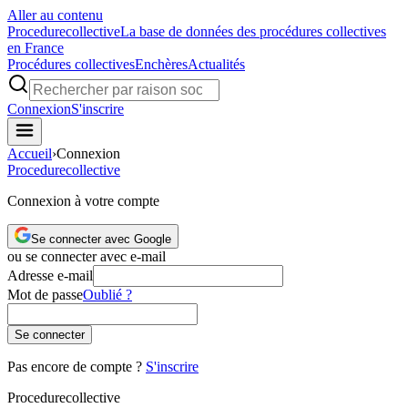
Aller au contenu
Procedure
collective
La base de données des procédures collectives
en France
Procédures collectives
Enchères
Actualités
Connexion
S'inscrire
Accueil
›
Connexion
Procedure
collective
Connexion à votre compte
Se connecter avec Google
ou se connecter avec e-mail
Adresse e-mail
Mot de passe
Oublié ?
Se connecter
Pas encore de compte ?
S'inscrire
Procedure
collective