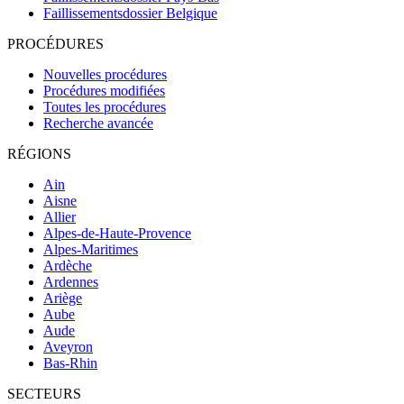
Faillissementsdossier
Belgique
PROCÉDURES
Nouvelles procédures
Procédures modifiées
Toutes les procédures
Recherche avancée
RÉGIONS
Ain
Aisne
Allier
Alpes-de-Haute-Provence
Alpes-Maritimes
Ardèche
Ardennes
Ariège
Aube
Aude
Aveyron
Bas-Rhin
SECTEURS