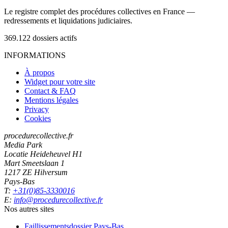
Le registre complet des procédures collectives en France —
redressements et liquidations judiciaires.
369.122
dossiers actifs
INFORMATIONS
À propos
Widget pour votre site
Contact & FAQ
Mentions légales
Privacy
Cookies
procedurecollective.fr
Media Park
Locatie Heideheuvel H1
Mart Smeetslaan 1
1217 ZE Hilversum
Pays-Bas
T:
+31(0)85-3330016
E:
info@procedurecollective.fr
Nos autres sites
Faillissementsdossier
Pays-Bas