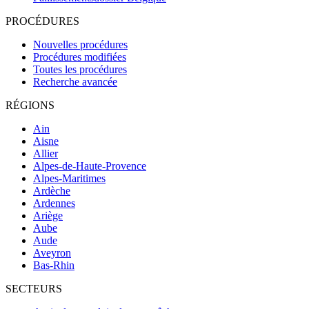
PROCÉDURES
Nouvelles procédures
Procédures modifiées
Toutes les procédures
Recherche avancée
RÉGIONS
Ain
Aisne
Allier
Alpes-de-Haute-Provence
Alpes-Maritimes
Ardèche
Ardennes
Ariège
Aube
Aude
Aveyron
Bas-Rhin
SECTEURS