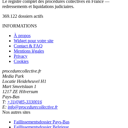
Le registre complet des procédures collectives en France —
redressements et liquidations judiciaires.
369.122
dossiers actifs
INFORMATIONS
À propos
Widget pour votre site
Contact & FAQ
Mentions légales
Privacy
Cookies
procedurecollective.fr
Media Park
Locatie Heideheuvel H1
Mart Smeetslaan 1
1217 ZE Hilversum
Pays-Bas
T:
+31(0)85-3330016
E:
info@procedurecollective.fr
Nos autres sites
Faillissementsdossier
Pays-Bas
Faillissementsdossier
Belgique