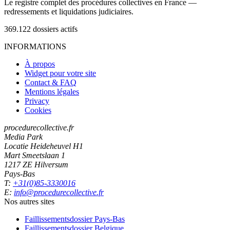
Le registre complet des procédures collectives en France —
redressements et liquidations judiciaires.
369.122
dossiers actifs
INFORMATIONS
À propos
Widget pour votre site
Contact & FAQ
Mentions légales
Privacy
Cookies
procedurecollective.fr
Media Park
Locatie Heideheuvel H1
Mart Smeetslaan 1
1217 ZE Hilversum
Pays-Bas
T:
+31(0)85-3330016
E:
info@procedurecollective.fr
Nos autres sites
Faillissementsdossier
Pays-Bas
Faillissementsdossier
Belgique