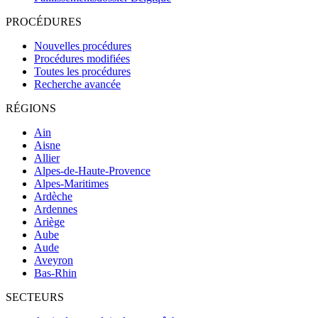
PROCÉDURES
Nouvelles procédures
Procédures modifiées
Toutes les procédures
Recherche avancée
RÉGIONS
Ain
Aisne
Allier
Alpes-de-Haute-Provence
Alpes-Maritimes
Ardèche
Ardennes
Ariège
Aube
Aude
Aveyron
Bas-Rhin
SECTEURS