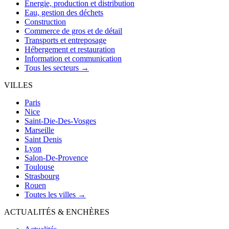
Énergie, production et distribution
Eau, gestion des déchets
Construction
Commerce de gros et de détail
Transports et entreposage
Hébergement et restauration
Information et communication
Tous les secteurs →
VILLES
Paris
Nice
Saint-Die-Des-Vosges
Marseille
Saint Denis
Lyon
Salon-De-Provence
Toulouse
Strasbourg
Rouen
Toutes les villes →
ACTUALITÉS & ENCHÈRES