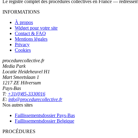
Le registre complet des procédures collectives en France — redressemen
INFORMATIONS
À propos
Widget pour votre site
Contact & FAQ
Mentions légales
Privacy
Cookies
procedurecollective.fr
Media Park
Locatie Heideheuvel H1
Mart Smeetslaan 1
1217 ZE Hilversum
Pays-Bas
T:
+31(0)85-3330016
E:
info@procedurecollective.fr
Nos autres sites
Faillissementsdossier
Pays-Bas
Faillissementsdossier
Belgique
PROCÉDURES