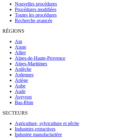
Nouvelles procédures
Procédures modifiées
Toutes les procédures
Recherche avancée
RÉGIONS
Ain
Aisne
Allier
Alpes-de-Haute-Provence
Alpes-Maritimes
Ardèche
Ardennes
Ariège
Aube
Aude
Aveyron
Bas-Rhin
SECTEURS
Agriculture, sylviculture et pêche
Industries extractives
Industrie manufacturière