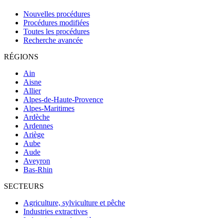
Nouvelles procédures
Procédures modifiées
Toutes les procédures
Recherche avancée
RÉGIONS
Ain
Aisne
Allier
Alpes-de-Haute-Provence
Alpes-Maritimes
Ardèche
Ardennes
Ariège
Aube
Aude
Aveyron
Bas-Rhin
SECTEURS
Agriculture, sylviculture et pêche
Industries extractives