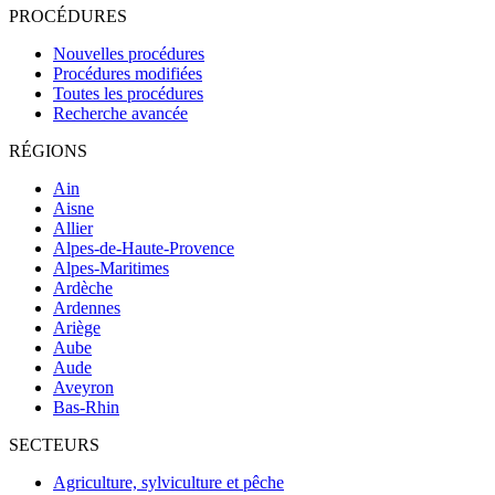
PROCÉDURES
Nouvelles procédures
Procédures modifiées
Toutes les procédures
Recherche avancée
RÉGIONS
Ain
Aisne
Allier
Alpes-de-Haute-Provence
Alpes-Maritimes
Ardèche
Ardennes
Ariège
Aube
Aude
Aveyron
Bas-Rhin
SECTEURS
Agriculture, sylviculture et pêche