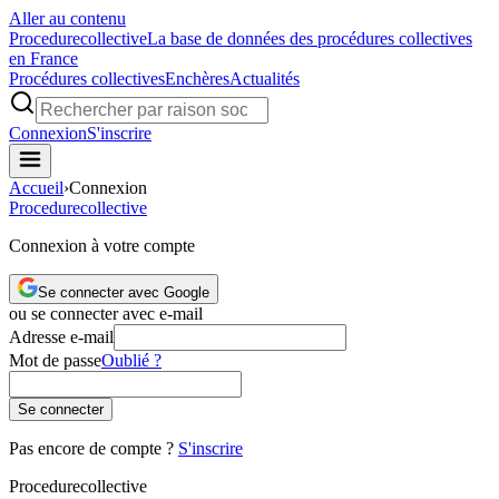
Aller au contenu
Procedure
collective
La base de données des procédures collectives
en France
Procédures collectives
Enchères
Actualités
Connexion
S'inscrire
Accueil
›
Connexion
Procedure
collective
Connexion à votre compte
Se connecter avec Google
ou se connecter avec e-mail
Adresse e-mail
Mot de passe
Oublié ?
Se connecter
Pas encore de compte ?
S'inscrire
Procedure
collective