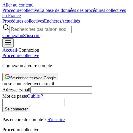
Aller au contenu
Procedure
collective
La base de données des procédures collectives
en France
Procédures collectives
Enchères
Actualités
Connexion
S'inscrire
Accueil
›
Connexion
Procedure
collective
Connexion à votre compte
Se connecter avec Google
ou se connecter avec e-mail
Adresse e-mail
Mot de passe
Oublié ?
Se connecter
Pas encore de compte ?
S'inscrire
Procedure
collective