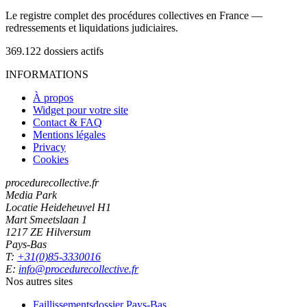
Le registre complet des procédures collectives en France —
redressements et liquidations judiciaires.
369.122
dossiers actifs
INFORMATIONS
À propos
Widget pour votre site
Contact & FAQ
Mentions légales
Privacy
Cookies
procedurecollective.fr
Media Park
Locatie Heideheuvel H1
Mart Smeetslaan 1
1217 ZE Hilversum
Pays-Bas
T:
+31(0)85-3330016
E:
info@procedurecollective.fr
Nos autres sites
Faillissementsdossier
Pays-Bas