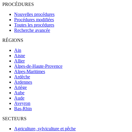
PROCÉDURES
Nouvelles procédures
Procédures modifiées
Toutes les procédures
Recherche avancée
RÉGIONS
Ain
Aisne
Allier
Alpes-de-Haute-Provence
Alpes-Maritimes
Ardèche
Ardennes
Ariège
Aube
Aude
Aveyron
Bas-Rhin
SECTEURS
Agriculture, sylviculture et pêche