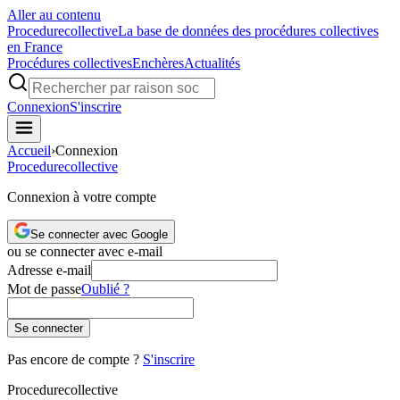
Aller au contenu
Procedure
collective
La base de données des procédures collectives
en France
Procédures collectives
Enchères
Actualités
Connexion
S'inscrire
Accueil
›
Connexion
Procedure
collective
Connexion à votre compte
Se connecter avec Google
ou se connecter avec e-mail
Adresse e-mail
Mot de passe
Oublié ?
Se connecter
Pas encore de compte ?
S'inscrire
Procedure
collective