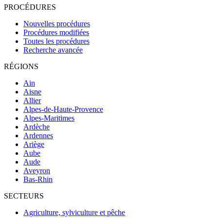
PROCÉDURES
Nouvelles procédures
Procédures modifiées
Toutes les procédures
Recherche avancée
RÉGIONS
Ain
Aisne
Allier
Alpes-de-Haute-Provence
Alpes-Maritimes
Ardèche
Ardennes
Ariège
Aube
Aude
Aveyron
Bas-Rhin
SECTEURS
Agriculture, sylviculture et pêche