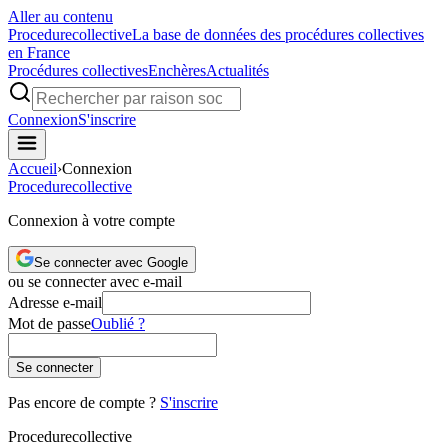
Aller au contenu
Procedure
collective
La base de données des procédures collectives
en France
Procédures collectives
Enchères
Actualités
Connexion
S'inscrire
Accueil
›
Connexion
Procedure
collective
Connexion à votre compte
Se connecter avec Google
ou se connecter avec e-mail
Adresse e-mail
Mot de passe
Oublié ?
Se connecter
Pas encore de compte ?
S'inscrire
Procedure
collective