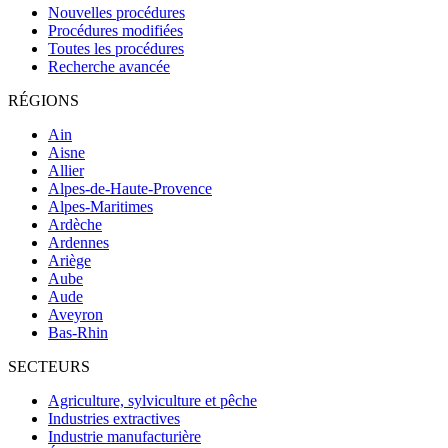
Nouvelles procédures
Procédures modifiées
Toutes les procédures
Recherche avancée
RÉGIONS
Ain
Aisne
Allier
Alpes-de-Haute-Provence
Alpes-Maritimes
Ardèche
Ardennes
Ariège
Aube
Aude
Aveyron
Bas-Rhin
SECTEURS
Agriculture, sylviculture et pêche
Industries extractives
Industrie manufacturière