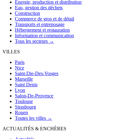
Énergie, production et distribution
Eau, gestion des déchets
Construction
Commerce de gros et de détail
Transports et entreposage
Hébergement et restauration
Information et communication
Tous les secteurs →
VILLES
Paris
Nice
Saint-Die-Des-Vosges
Marseille
Saint Denis
Lyon
Salon-De-Provence
Toulouse
Strasbourg
Rouen
Toutes les villes →
ACTUALITÉS & ENCHÈRES