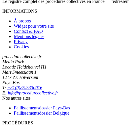
Le registre complet des procédures collectives en France — redressemen
INFORMATIONS
À propos
Widget pour votre site
Contact & FAQ
Mentions légales
Privacy
Cookies
procedurecollective.fr
Media Park
Locatie Heideheuvel H1
Mart Smeetslaan 1
1217 ZE Hilversum
Pays-Bas
T:
+31(0)85-3330016
E:
info@procedurecollective.fr
Nos autres sites
Faillissementsdossier
Pays-Bas
Faillissementsdossier
Belgique
PROCÉDURES