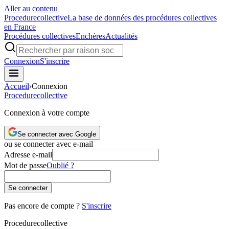
Aller au contenu
Procedure
collective
La base de données des procédures collectives
en France
Procédures collectives
Enchères
Actualités
Connexion
S'inscrire
Accueil
›
Connexion
Procedure
collective
Connexion à votre compte
Se connecter avec Google
ou se connecter avec e-mail
Adresse e-mail
Mot de passe
Oublié ?
Se connecter
Pas encore de compte ?
S'inscrire
Procedure
collective