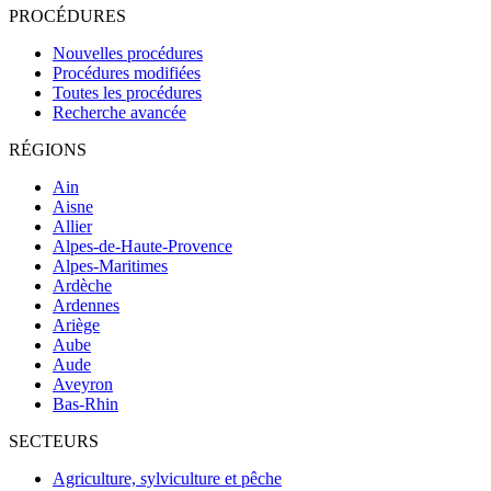
PROCÉDURES
Nouvelles procédures
Procédures modifiées
Toutes les procédures
Recherche avancée
RÉGIONS
Ain
Aisne
Allier
Alpes-de-Haute-Provence
Alpes-Maritimes
Ardèche
Ardennes
Ariège
Aube
Aude
Aveyron
Bas-Rhin
SECTEURS
Agriculture, sylviculture et pêche