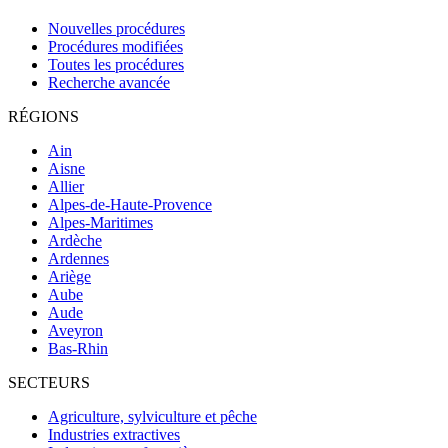
Nouvelles procédures
Procédures modifiées
Toutes les procédures
Recherche avancée
RÉGIONS
Ain
Aisne
Allier
Alpes-de-Haute-Provence
Alpes-Maritimes
Ardèche
Ardennes
Ariège
Aube
Aude
Aveyron
Bas-Rhin
SECTEURS
Agriculture, sylviculture et pêche
Industries extractives