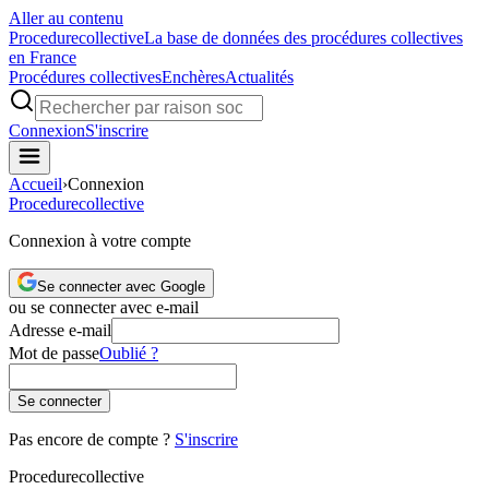
Aller au contenu
Procedure
collective
La base de données des procédures collectives
en France
Procédures collectives
Enchères
Actualités
Connexion
S'inscrire
Accueil
›
Connexion
Procedure
collective
Connexion à votre compte
Se connecter avec Google
ou se connecter avec e-mail
Adresse e-mail
Mot de passe
Oublié ?
Se connecter
Pas encore de compte ?
S'inscrire
Procedure
collective