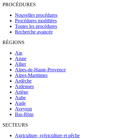
PROCÉDURES
Nouvelles procédures
Procédures modifiées
Toutes les procédures
Recherche avancée
RÉGIONS
Ain
Aisne
Allier
Alpes-de-Haute-Provence
Alpes-Maritimes
Ardèche
Ardennes
Ariège
Aube
Aude
Aveyron
Bas-Rhin
SECTEURS
Agriculture, sylviculture et pêche