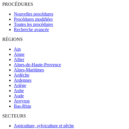
PROCÉDURES
Nouvelles procédures
Procédures modifiées
Toutes les procédures
Recherche avancée
RÉGIONS
Ain
Aisne
Allier
Alpes-de-Haute-Provence
Alpes-Maritimes
Ardèche
Ardennes
Ariège
Aube
Aude
Aveyron
Bas-Rhin
SECTEURS
Agriculture, sylviculture et pêche