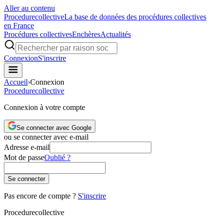
Aller au contenu
Procedure
collective
La base de données des procédures collectives
en France
Procédures collectives
Enchères
Actualités
Connexion
S'inscrire
Accueil
›
Connexion
Procedure
collective
Connexion à votre compte
Se connecter avec Google
ou se connecter avec e-mail
Adresse e-mail
Mot de passe
Oublié ?
Se connecter
Pas encore de compte ?
S'inscrire
Procedure
collective