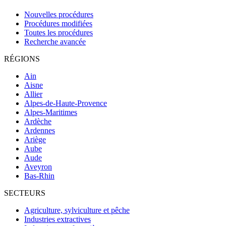
Nouvelles procédures
Procédures modifiées
Toutes les procédures
Recherche avancée
RÉGIONS
Ain
Aisne
Allier
Alpes-de-Haute-Provence
Alpes-Maritimes
Ardèche
Ardennes
Ariège
Aube
Aude
Aveyron
Bas-Rhin
SECTEURS
Agriculture, sylviculture et pêche
Industries extractives