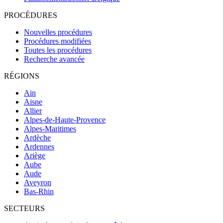
PROCÉDURES
Nouvelles procédures
Procédures modifiées
Toutes les procédures
Recherche avancée
RÉGIONS
Ain
Aisne
Allier
Alpes-de-Haute-Provence
Alpes-Maritimes
Ardèche
Ardennes
Ariège
Aube
Aude
Aveyron
Bas-Rhin
SECTEURS