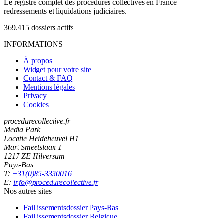
Le registre complet des procédures collectives en France —
redressements et liquidations judiciaires.
369.415
dossiers actifs
INFORMATIONS
À propos
Widget pour votre site
Contact & FAQ
Mentions légales
Privacy
Cookies
procedurecollective.fr
Media Park
Locatie Heideheuvel H1
Mart Smeetslaan 1
1217 ZE Hilversum
Pays-Bas
T:
+31(0)85-3330016
E:
info@procedurecollective.fr
Nos autres sites
Faillissementsdossier
Pays-Bas
Faillissementsdossier
Belgique