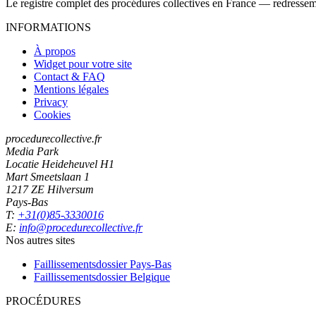
Le registre complet des procédures collectives en France — redressemen
INFORMATIONS
À propos
Widget pour votre site
Contact & FAQ
Mentions légales
Privacy
Cookies
procedurecollective.fr
Media Park
Locatie Heideheuvel H1
Mart Smeetslaan 1
1217 ZE Hilversum
Pays-Bas
T:
+31(0)85-3330016
E:
info@procedurecollective.fr
Nos autres sites
Faillissementsdossier
Pays-Bas
Faillissementsdossier
Belgique
PROCÉDURES