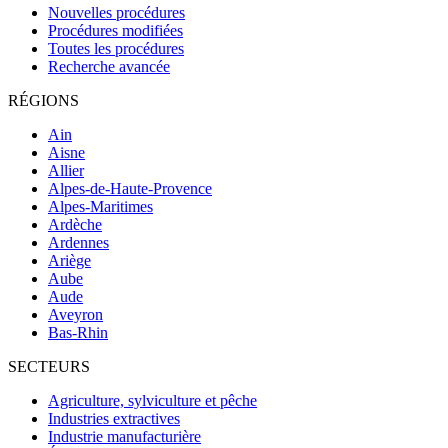
Nouvelles procédures
Procédures modifiées
Toutes les procédures
Recherche avancée
RÉGIONS
Ain
Aisne
Allier
Alpes-de-Haute-Provence
Alpes-Maritimes
Ardèche
Ardennes
Ariège
Aube
Aude
Aveyron
Bas-Rhin
SECTEURS
Agriculture, sylviculture et pêche
Industries extractives
Industrie manufacturière