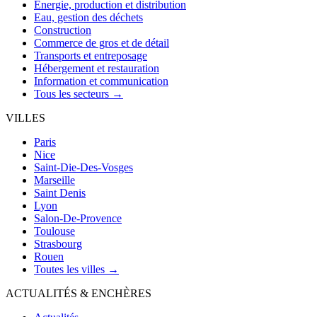
Énergie, production et distribution
Eau, gestion des déchets
Construction
Commerce de gros et de détail
Transports et entreposage
Hébergement et restauration
Information et communication
Tous les secteurs →
VILLES
Paris
Nice
Saint-Die-Des-Vosges
Marseille
Saint Denis
Lyon
Salon-De-Provence
Toulouse
Strasbourg
Rouen
Toutes les villes →
ACTUALITÉS & ENCHÈRES