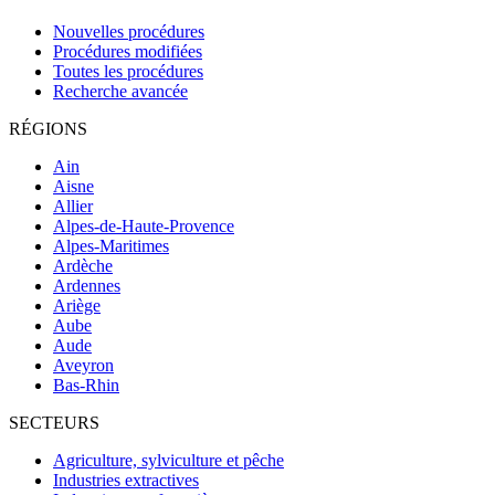
Nouvelles procédures
Procédures modifiées
Toutes les procédures
Recherche avancée
RÉGIONS
Ain
Aisne
Allier
Alpes-de-Haute-Provence
Alpes-Maritimes
Ardèche
Ardennes
Ariège
Aube
Aude
Aveyron
Bas-Rhin
SECTEURS
Agriculture, sylviculture et pêche
Industries extractives