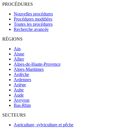
PROCÉDURES
Nouvelles procédures
Procédures modifiées
Toutes les procédures
Recherche avancée
RÉGIONS
Ain
Aisne
Allier
Alpes-de-Haute-Provence
Alpes-Maritimes
Ardèche
Ardennes
Ariège
Aube
Aude
Aveyron
Bas-Rhin
SECTEURS
Agriculture, sylviculture et pêche