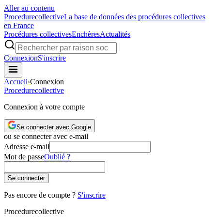
Aller au contenu
Procedure
collective
La base de données des procédures collectives
en France
Procédures collectives
Enchères
Actualités
Connexion
S'inscrire
Accueil
›
Connexion
Procedure
collective
Connexion à votre compte
Se connecter avec Google
ou se connecter avec e-mail
Adresse e-mail
Mot de passe
Oublié ?
Se connecter
Pas encore de compte ?
S'inscrire
Procedure
collective