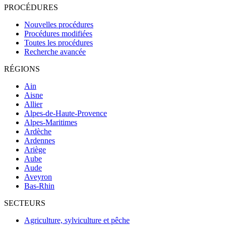
PROCÉDURES
Nouvelles procédures
Procédures modifiées
Toutes les procédures
Recherche avancée
RÉGIONS
Ain
Aisne
Allier
Alpes-de-Haute-Provence
Alpes-Maritimes
Ardèche
Ardennes
Ariège
Aube
Aude
Aveyron
Bas-Rhin
SECTEURS
Agriculture, sylviculture et pêche