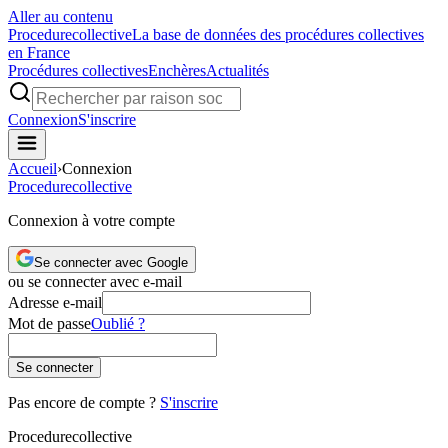
Aller au contenu
Procedure
collective
La base de données des procédures collectives
en France
Procédures collectives
Enchères
Actualités
Connexion
S'inscrire
Accueil
›
Connexion
Procedure
collective
Connexion à votre compte
Se connecter avec Google
ou se connecter avec e-mail
Adresse e-mail
Mot de passe
Oublié ?
Se connecter
Pas encore de compte ?
S'inscrire
Procedure
collective