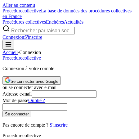
Aller au contenu
Procedure
collective
La base de données des procédures collectives
en France
Procédures collectives
Enchères
Actualités
Connexion
S'inscrire
Accueil
›
Connexion
Procedure
collective
Connexion à votre compte
Se connecter avec Google
ou se connecter avec e-mail
Adresse e-mail
Mot de passe
Oublié ?
Se connecter
Pas encore de compte ?
S'inscrire
Procedure
collective