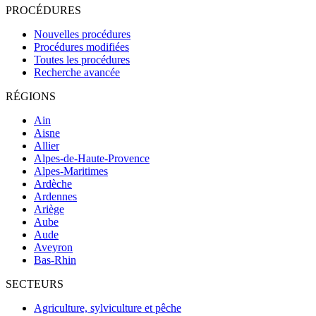
PROCÉDURES
Nouvelles procédures
Procédures modifiées
Toutes les procédures
Recherche avancée
RÉGIONS
Ain
Aisne
Allier
Alpes-de-Haute-Provence
Alpes-Maritimes
Ardèche
Ardennes
Ariège
Aube
Aude
Aveyron
Bas-Rhin
SECTEURS
Agriculture, sylviculture et pêche