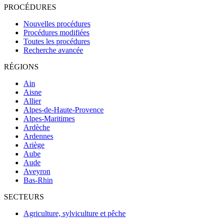
PROCÉDURES
Nouvelles procédures
Procédures modifiées
Toutes les procédures
Recherche avancée
RÉGIONS
Ain
Aisne
Allier
Alpes-de-Haute-Provence
Alpes-Maritimes
Ardèche
Ardennes
Ariège
Aube
Aude
Aveyron
Bas-Rhin
SECTEURS
Agriculture, sylviculture et pêche