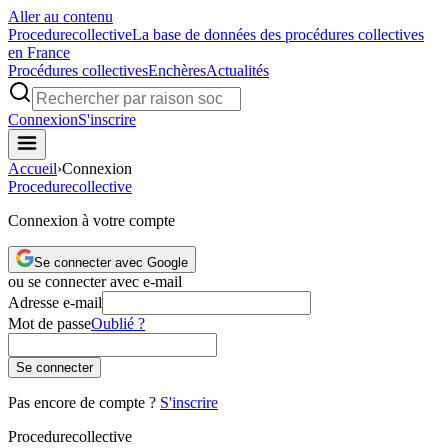
Aller au contenu
Procedure
collective
La base de données des procédures collectives
en France
Procédures collectives
Enchères
Actualités
Connexion
S'inscrire
Accueil
›
Connexion
Procedure
collective
Connexion à votre compte
Se connecter avec Google
ou se connecter avec e-mail
Adresse e-mail
Mot de passe
Oublié ?
Se connecter
Pas encore de compte ?
S'inscrire
Procedure
collective